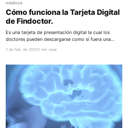
médicos
Cómo funciona la Tarjeta Digital
de Findoctor.
Es una tarjeta de presentación digital la cual los
doctores pueden descargarse como si fuera una
aplicación a la pantalla principal de su teléfono móvil.
7 de feb. de 2023
1 min read
Esto abriendo la Tarjeta Digital, dando en la opción
''Agregar a pantalla principal'' y agregar y listo,
aparecerá el icono en la pantalla principal. ウィッグの
候補を比べる場合は、