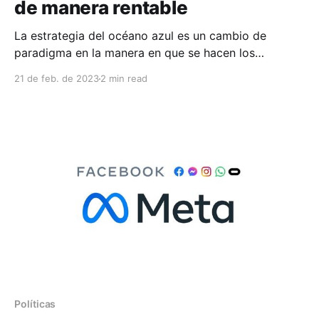
de manera rentable
La estrategia del océano azul es un cambio de
paradigma en la manera en que se hacen los
negocios, ya que propone encontrar nuevos nichos
21 de feb. de 2023
2 min read
de mercado en aquellos espacios que todavía no han
sido explorados por el comercio. Esos espacios son
los llamados océanos azules. Estrategia del océano
azul
Políticas