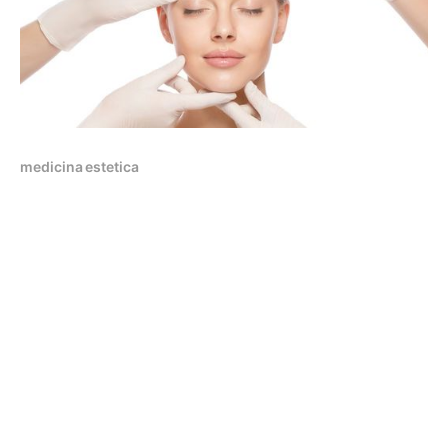
medicina estetica
Medicina Estética
Cada vez más pacientes recurren a un especialista
para solucionar sus problemas estéticos, combatir el
envejecimiento y mejorar su calidad de vida. Los
17 de ene. de 2023
1 min read
fines de la medicina estética son la restauración, el
mantenimiento y la promoción de la estética, la
belleza y la salud.