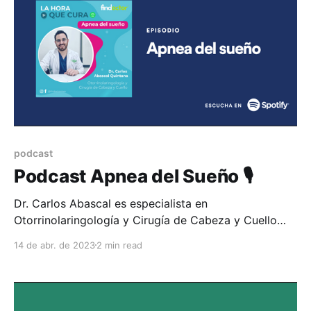
podcast
Podcast Apnea del Sueño 🎙️
Dr. Carlos Abascal es especialista en
Otorrinolaringología y Cirugía de Cabeza y Cuello
con un Diplomado en #ApneadelSueño En este
14 de abr. de 2023
2 min read
capítulo hablaremos sobre las consecuencias,
características y soluciones de la Apnea del Sueño 💤
La apnea del sueño es un trastorno del sueño
potencialmente grave en el que la respiración se