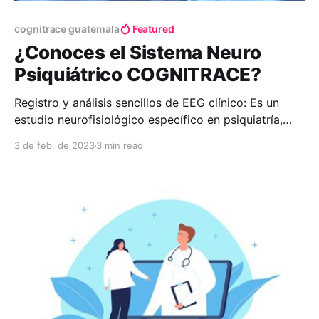
cognitrace guatemala
Featured
¿Conoces el Sistema Neuro
Psiquiátrico COGNITRACE?
Registro y análisis sencillos de EEG clínico: Es un
estudio neurofisiológico específico en psiquiatría,
científicamente comprobado y útil para establecer
3 de feb. de 2023
3 min read
diagnósticos certeros, elegir un determinado
tratamiento y predecir sus posibles resultados en
depresión, ansiedad, trastorno por déficit de
atención e hiperactividad, traumatismo
craneoencefálico, trastornos del aprendizaje,
autismo, epilepsia, demencia, etc.