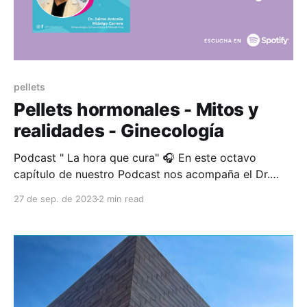
pellets
Pellets hormonales - Mitos y
realidades - Ginecología
Podcast " La hora que cura" 🎧 En este octavo
capítulo de nuestro Podcast nos acompaña el Dr.
Jaime Antonio Hidalgo Carrera especilista en
27 de sep. de 2023
2 min read
Ginecología y Obstetricia Las hormonas son las
responsables de regular la reproducción, el
metabolismo, el crecimiento y el desarrollo de
hombres y mujeres. A partir de los 30