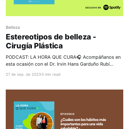
Belleza
Estereotipos de belleza -
Cirugía Plástica
PODCAST: LA HORA QUE CURA🎧 Acompáñanos en
esta ocasión con el Dr. Irvin Hans Garduño Rubí
donde hablaremos de los estereotipos de belleza en
27 de sep. de 2023
3 min read
cirugía plástica, resolveremos todas tus dudas
Durante varios años los estereotipos de belleza en el
mundo han evolucionado, cada continente adapta a
su perspectiva la belleza