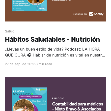
Salud
Hábitos Saludables - Nutrición
¿Llevas un buen estilo de vida? Podcast: LA HORA
QUE CURA 🎧 Hablar de nutrición es vital en nuestro
día a día, la Dra. Gisela Cobo especialista en
27 de sep. de 2023
3 min read
nutrición deportiva con más de 20 años de práctica
médica, ella nos compartirá sus conocimientos de
suma relevancia en este mundo cada vez