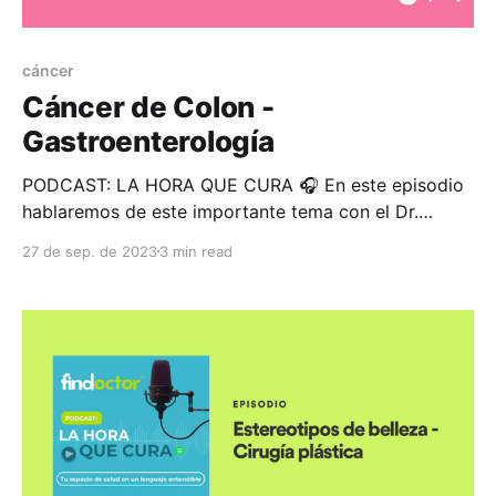
cáncer
Cáncer de Colon -
Gastroenterología
PODCAST: LA HORA QUE CURA 🎧 En este episodio
hablaremos de este importante tema con el Dr.
Carlos Lòpez Bernal especialista en Coloproctología,
27 de sep. de 2023
3 min read
certificado por el Consejo Mexicano Especialistas en
Coloproctología, abordaremos puntos importantes
para la prevención, diganóstico y tratamiento. El
cáncer colorrectal es la segunda causa principal de
muerte por