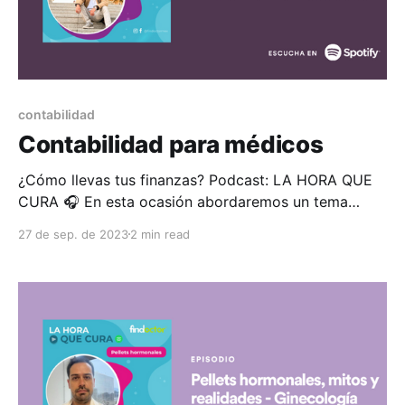
contabilidad
Contabilidad para médicos
¿Cómo llevas tus finanzas? Podcast: LA HORA QUE
CURA 🎧 En esta ocasión abordaremos un tema
poco tratado por el gremio médico con el Mtro.
27 de sep. de 2023
2 min read
David Nieto: Consultor de impuestos, tocaremos el
tema del nuevo régimen fiscal en la profesión médica
y nos hablará sobre la importancia de declarar
nuestros impuestos