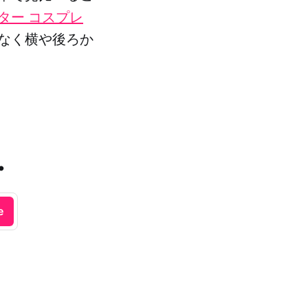
ター コスプレ
なく横や後ろか
.
e