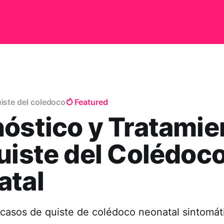
uiste del coledoco
Featured
óstico y Tratamie
uiste del Colédoc
atal
 casos de quiste de colédoco neonatal sintomát