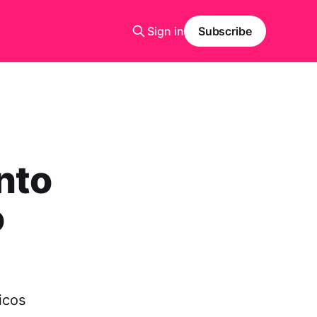
Sign in
Subscribe
nto
o
icos