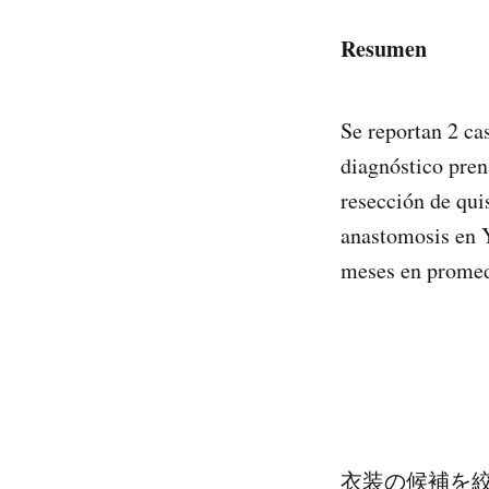
Resumen
Se reportan 2 ca
diagnóstico pren
resección de qui
anastomosis en 
meses en promed
衣装の候補を