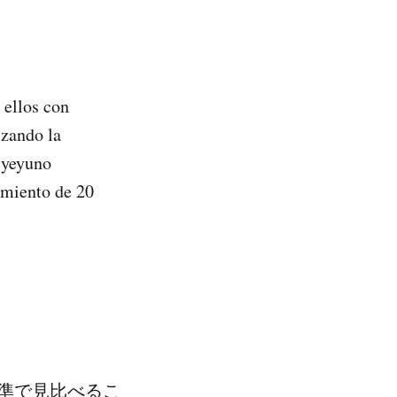
 ellos con
izando la
o-yeyuno
imiento de 20
準で見比べるこ