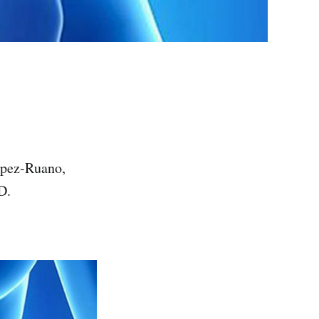
ópez-Ruano,
D.