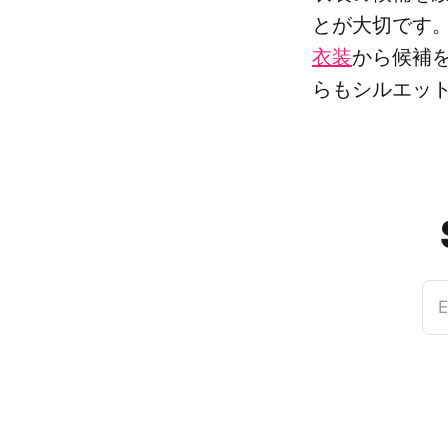
とが大切です
衣装
から候補
らもシルエッ
E