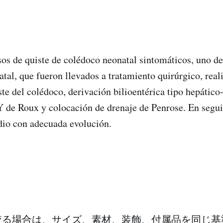
sos de quiste de colédoco neonatal sintomáticos, uno de
atal, que fueron llevados a tratamiento quirúrgico, real
ste del colédoco, derivación bilioentérica tipo hepátic
Y de Roux y colocación de drenaje de Penrose. En segu
io con adecuada evolución.
絞る場合は、サイズ、素材、装飾、付属品を同じ基