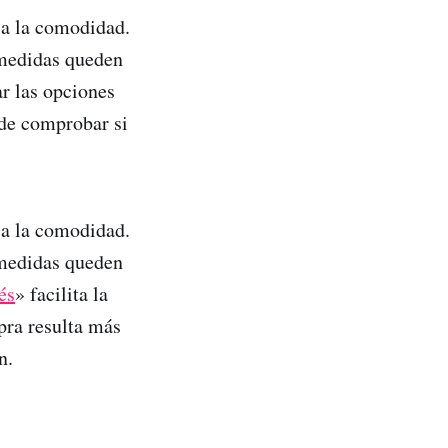
 a la comodidad.
s medidas queden
ar las opciones
 de comprobar si
 a la comodidad.
s medidas queden
és
» facilita la
pra resulta más
n.