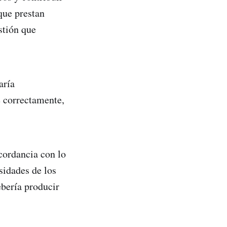
que prestan
stión que
aría
e correctamente,
ncordancia con lo
sidades de los
ebería producir