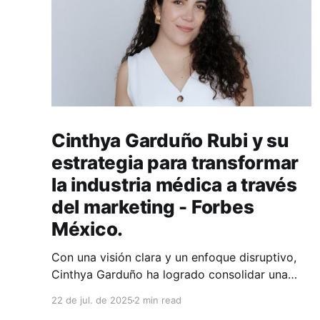
Cinthya Garduño Rubi y su
estrategia para transformar
la industria médica a través
del marketing - Forbes
México.
Con una visión clara y un enfoque disruptivo,
Cinthya Garduño ha logrado consolidar una
plataforma que no solo conecta a pacientes
22 de jul. de 2025
2 min read
con médicos de manera eficiente y segura, sino