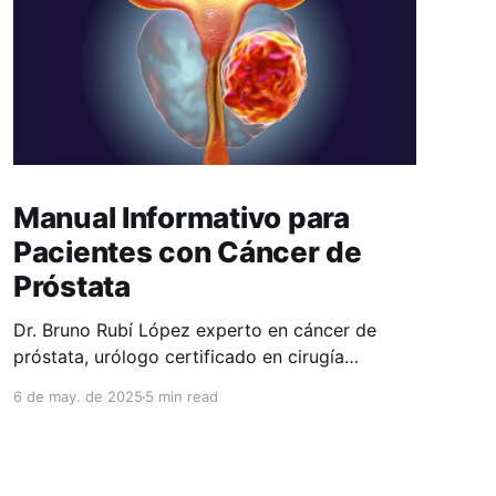
Manual Informativo para
Pacientes con Cáncer de
Próstata
Dr. Bruno Rubí López experto en cáncer de
próstata, urólogo certificado en cirugía
robótica Da Vinci. Director del Centro de
6 de may. de 2025
5 min read
Próstata y Vías Urinarias en Puebla, México.
Referente Nacional e Internacional en cirugía
avanzada del cáncer de próstata.