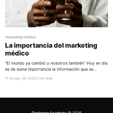
marketing médico
La importancia del marketing
médico
“El mundo ya cambió y nosotros también” Hoy en día
es de suma importancia la información que se
encuentra dentro de las páginas web, redes sociales
17 de ago. de 2022
2 min read
y el internet, ya que dentro de ellas podemos
encontrar todo tipo de información fundamental para
el paciente y usuario sobre todos los detalles
Findoctor Academy
© 2026